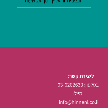
ונציג יחזור אלייך תוך 24 שעות
ליצירת קשר
:
בטלפון: 03-6282633
| מייל:
info@hinneni.co.il